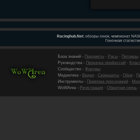
Racinghub.Net:
обзоры гонок, чемпионат NASC
Гоночная статистик
База знаний -
Предметы
-
Расы
-
Питомцы
Руководства -
Прокачка профессий
-
Клас
Сообщество -
Форумы
Медиатека -
Видео
-
Скриншоты
-
Обои
-
П
Инструменты -
Привязка персонажей
-
Мои
WoWArea -
Регистрация
-
Обратная связь
-