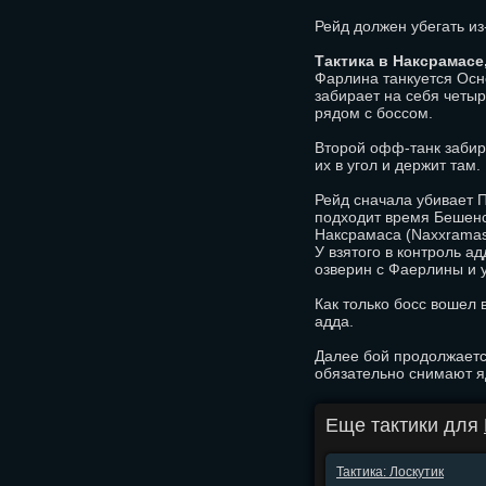
Рейд должен убегать и
Тактика в Наксрамасе
Фарлина танкуется Осн
забирает на себя четыр
рядом с боссом.
Второй офф-танк забира
их в угол и держит там.
Рейд сначала убивает 
подходит время Бешенс
Наксрамаса (Naxxramas 
У взятого в контроль а
озверин с Фаерлины и у
Как только босс вошел
адда.
Далее бой продолжаетс
обязательно снимают яд
Еще тактики для
Тактика: Лоскутик