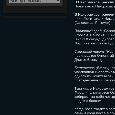
В Наксрамасе, рассчи
Почитатели Наксрамаса
В Наксрамасе, рассчи
них - Почитатели Накс
(Naxxramas Follower).
Ядовитый град (Poison B
игрокам. Наносит 2.5к-
(висит 8 секунд, диспе
Фарлине кастовать Ядов
Огненный ливень (Rain o
проливается Огненный д
Длится 6 секунд.
Бешенство (Frenzy):
пр
увеличивая скорость ат
одного из Почитателей 
повторно еще 60 секунд
Тактика в Наксрамасе
Фаерлина танкуется Ос
забирает на себя четыр
рядом с боссом.
Когда босс входит в со
самым урон босса в об