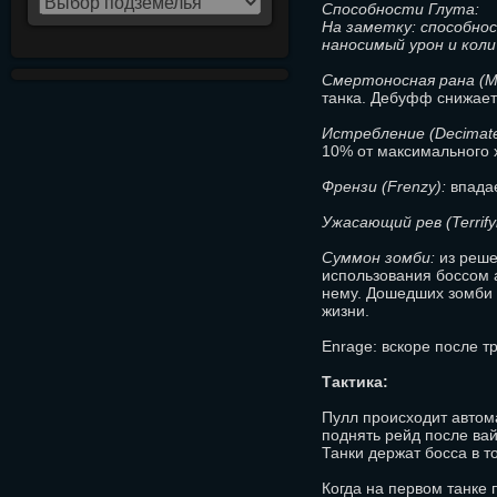
Способности Глута:
На заметку: способнос
наносимый урон и коли
Смертоносная рана (Mo
танка. Дебуфф снижает
Истребление (Decimate
10% от максимального 
Френзи (Frenzy):
впадае
Ужасающий рев (Terrify
Суммон зомби:
из реше
использования боссом а
нему. Дошедших зомби 
жизни.
Enrage: вскоре после т
Тактика:
Пулл происходит автома
поднять рейд после вай
Танки держат босса в т
Когда на первом танке 