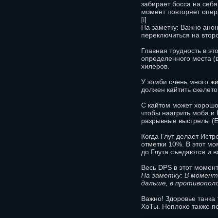
забирает босса на себя
момент повторяет опе
[i]
На заметку: Важно анон
переключиться на второг
Главная трудность в эт
определенного места (в
хилеров.
У зомби очень много жи
должен кайтить скелето
С кайтом может хорошо 
чтобы наагрить моба и 
разрывные выстрелы (Ex
Когда Глут делает Истр
отметки 10%. В этот м
до Глута съедаются и в
Весь DPS в этот момент
На заметку: В момент
дальше, в противополо
Важно! Здоровье танка 
ХоТы. Неплохо также по