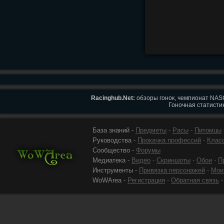
Racinghub.Net:
обзоры гонок, чемпионат NASC
Гоночная статистик
База знаний -
Предметы
-
Расы
-
Питомцы
Руководства -
Прокачка профессий
-
Клас
Сообщество -
Форумы
Медиатека -
Видео
-
Скриншоты
-
Обои
-
П
Инструменты -
Привязка персонажей
-
Мои
WoWArea -
Регистрация
-
Обратная связь
-