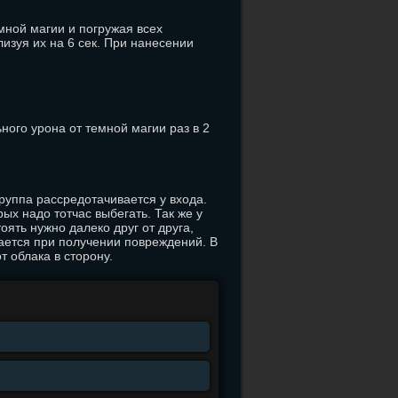
мной магии и погружая всех
изуя их на 6 сек. При нанесении
ого урона от темной магии раз в 2
 Группа рассредотачивается у входа.
ых надо тотчас выбегать. Так же у
оять нужно далеко друг от друга,
вается при получении повреждений. В
т облака в сторону.