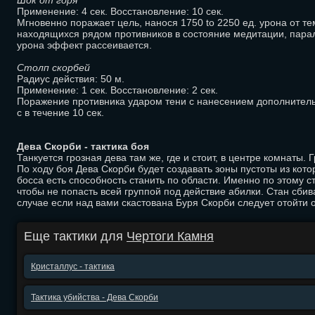
Шок от горя
Применение: 4 сек. Восстановление: 10 сек.
Мгновенно поражает цель, нанося 1750 to 2250 ед. урона от те
находящихся рядом противников в состояние медитации, парал
урона эффект рассеивается.
Столп скорбей
Радиус действия: 50 м.
Применение: 1 сек. Восстановление: 2 сек.
Поражение противника ударом тени с нанесением дополнительн
с в течение 10 сек.
Дева Скорби - тактика боя
Танкуется грозная дева там же, где и стоит, в центре комнаты.
По ходу боя Дева Скорби будет создавать зоны пустоты из котор
босса есть способность станить по области. Именно по этому ст
чтобы не попасть всей группой под действие абилки. Стан сби
случае если над вами скастована Буря Скорби следует отойти о
Еще тактики для
Чертоги Камня
Кристаллус - тактика
Тактика убийства - Дева Скорби