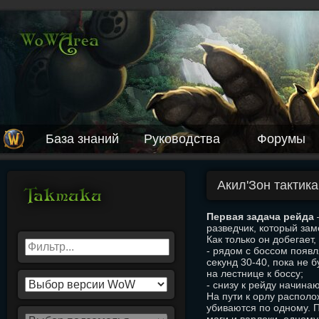
База знаний
Руководства
Форумы
Акил'Зон тактик
Первая задача рейда
–
разведчик, который заме
Как только он добегает
- рядом с боссом появл
секунд 30-40, пока не 
на лестнице к боссу;
- снизу к рейду начина
На пути к орлу располо
убиваются по одному. 