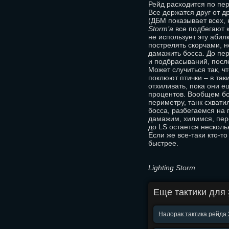
Рейд расходится по пер
Все держатся друг от д
(ДБМ показывает всех, 
Storm’а
все подбегают к
не использует эту абил
пострелять скорчами, 
дамажить босса. До пе
и подбрасываний, после
Может случиться так, ч
поклюют птички – в так
отхиливать, пока они е
процентов. Вообщем бо
периметру, танк схват
босса, разбегаемся на 
дамажим, хилимся, пер
до LS остается несколь
Если же все-таки кто-т
быстрее.
Lighting Storm
Еще тактики для
Налорак тактика рейда 