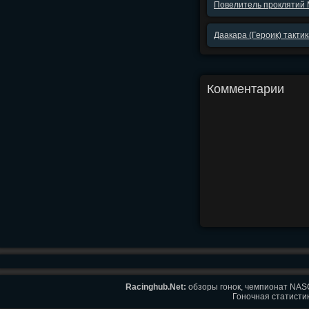
Повелитель проклятий М
Даакара (Героик) тактик
Комментарии
Racinghub.Net:
обзоры гонок, чемпионат NASC
Гоночная статистик