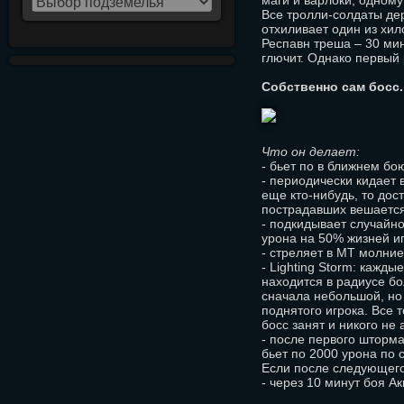
маги и варлоки, одному
Все тролли-солдаты дер
отхиливает один из хил
Респавн треша – 30 мин
глючит. Однако первый 
Собственно сам босс.
Что он делает:
- бьет по в ближнем бо
- периодически кидает 
еще кто-нибудь, то дос
пострадавших вешается
- подкидывает случайно
урона на 50% жизней иг
- стреляет в МТ молние
- Lighting Storm: кажды
находится в радиусе бо
сначала небольшой, но
поднятого игрока. Все т
босс занят и никого не а
- после первого шторма
бьет по 2000 урона по
Если после следующего
- через 10 минут боя А