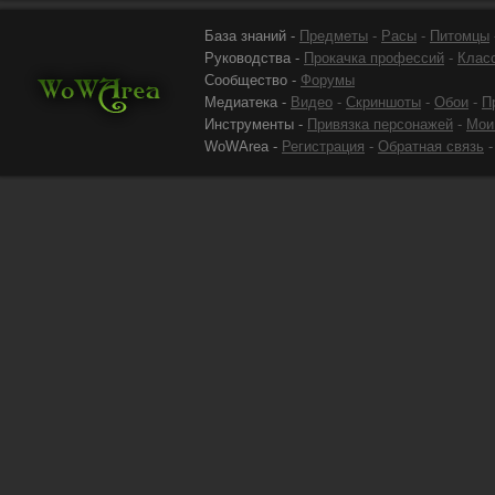
База знаний -
Предметы
-
Расы
-
Питомцы
Руководства -
Прокачка профессий
-
Клас
Сообщество -
Форумы
Медиатека -
Видео
-
Скриншоты
-
Обои
-
П
Инструменты -
Привязка персонажей
-
Мои
WoWArea -
Регистрация
-
Обратная связь
-