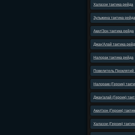
Халаззи тактика рейда
Зульжина тактика рейд
Акил'Зон тактика рейда
Джан'Алай тактика рей
Налорак тактика рейда
Повелитель Проклятий 
Налоракк (Героик) такти
Джан'алай (Героик) такт
Акил'зон (Героик) такти
Халаззи (Героик) тактик