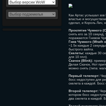
Как Артас услышал зов 
властью и могуществом.
сделал, и Король Лич, н
Проклятие Чумного (Cu
снять его за 10 секунд,
поражаются Гневом Чумн
Гнев Чумного (Wrath of
~1.5к каждые 2 секунды
быстрого вайпа.
Скелеты:
каждые 30 сек
для 10 ппл).
Скачок (Blink):
примерн
Делая Скачок, Нот при
можно снять (типа: маги
Первый телепорт:
Чер
босс недоступен для ре
скелета в каждой. Босс
Второй телепорт:
Чере
котором босс недоступе
два скелета в каждой. 