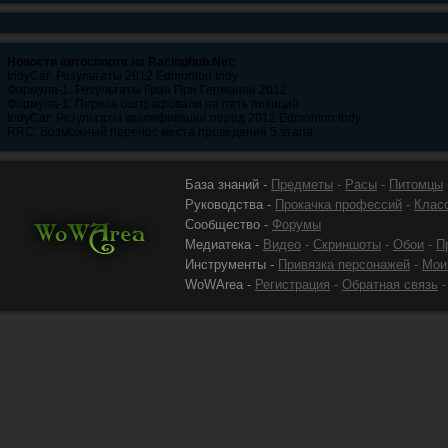
Новости автоспорта на Racinghub.Net:
IndyCar: Результаты 2012 Edmonton Indy
Формула-1: Результаты Гран При Германии 2012
Формула-1: Переса оштрафовали на пять позиций
IndyCar: Результаты квалификации перед 2012 Edmonton Indy
RRC: Возможный перенос места проведения 5 этапа
База знаний -
Предметы
-
Расы
-
Питомцы
Руководства -
Прокачка профессий
-
Клас
Сообщество -
Форумы
Медиатека -
Видео
-
Скриншоты
-
Обои
-
П
Инструменты -
Привязка персонажей
-
Мои
WoWArea -
Регистрация
-
Обратная связь
-