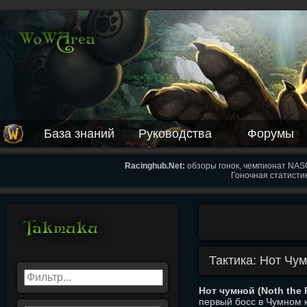
База знаний
Руководства
Форумы
Racinghub.Net:
обзоры гонок, чемпионат NASC
Гоночная статистик
Тактика: Нот Чу
Нот чумной (Noth the 
первый босс в Чумном 