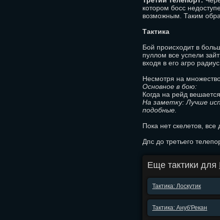
Третий телепорт:
Чере
котором босс недоступе
возможным. Таким обра
Тактика
Бой происходит в больш
пуллом все успели зайт
входя в его агро радиус
Несмотря на множество
Основное в бою:
Когда на рейд вешается
На заметку: Лучше ис
подобные.
Пока нет скелетов, все
Дпс до третьего телепо
Еще тактики для
Тактика: Лоскутик
Тактика: Ануб'Рекан